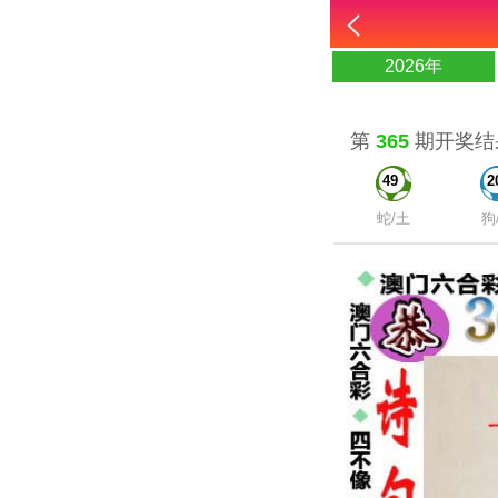
2026年
第
365
期开奖结
49
2
蛇/土
狗