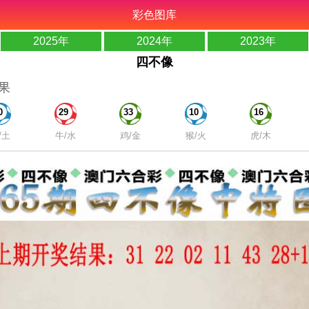
彩色图库
2025年
2024年
2023年
四不像
果
0
29
33
10
16
/土
牛/水
鸡/金
猴/火
虎/木