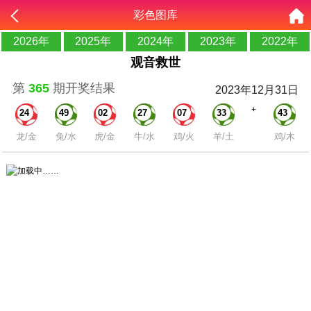
彩色图库
2026年
2025年
2024年
2023年
2022年
观音救世
第
365
期开奖结果
2023年12月31日
+
24
49
02
27
07
33
43
龙/金
兔/水
虎/金
牛/水
鸡/火
羊/土
鸡/木