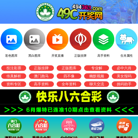
彩色图库
黑白图库
开奖直播
正版挂牌
高手资料
生肖属性
投注彩票
正版挂牌
正版图库
专业解
必中六肖
传真解析
澳门跑马
四不像
幽默视频
美女报码
资料专区
高手资料
全年资料
聊天交流
挑码助手