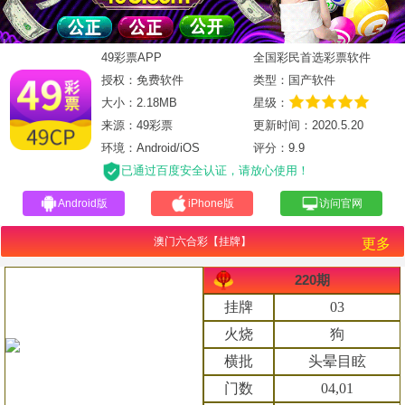
49彩票APP
全国彩民首选彩票软件
授权：免费软件
类型：国产软件
大小：2.18MB
星级：
来源：49彩票
更新时间：2020.5.20
环境：Android/iOS
评分：9.9
已通过百度安全认证，请放心使用！
Android版
iPhone版
访问官网
澳门六合彩【挂牌】
更多
220期
挂牌
03
火烧
狗
横批
头晕目眩
门数
04,01