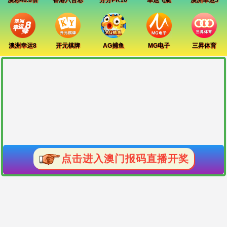
澳彩48.8倍
香港六合彩
分分PK10
幸运飞艇
澳洲幸运5
澳洲幸运8
开元棋牌
AG捕鱼
MG电子
三昇体育
点击进入澳门报码直播开奖