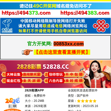
官方开奖网:
00853xx.com
【点击这里查看直播开奖】
2828彩票APP
全国彩民首选彩票软件
授权：免费软件
类型：国产软件
大小：20.2MB
星级：
来源：2828彩票
更新时间：2023.05.16