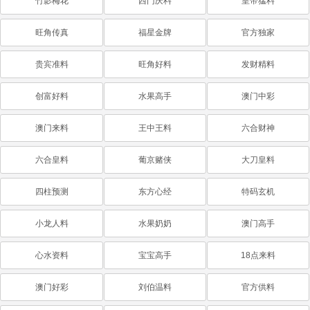
竹影梅花
西门庆料
皇帝猛料
旺角传真
福星金牌
官方独家
贵宾准料
旺角好料
发财精料
创富好料
水果高手
澳门中彩
澳门来料
王中王料
六合财神
六合皇料
葡京赌侠
大刀皇料
四柱预测
东方心经
特码玄机
小龙人料
水果奶奶
澳门高手
心水资料
宝宝高手
18点来料
澳门好彩
刘伯温料
官方供料