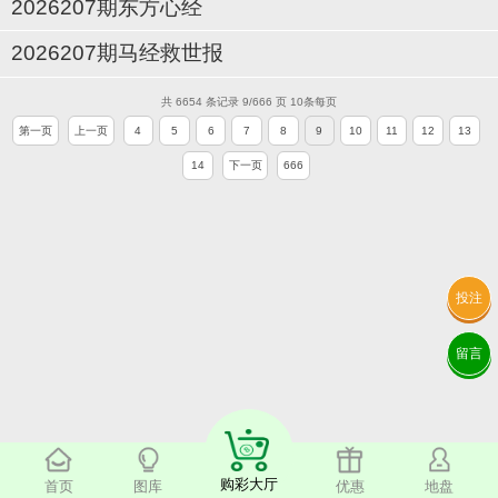
2026207期东方心经
2026207期马经救世报
共 6654 条记录 9/666 页 10条每页
第一页
上一页
4
5
6
7
8
9
10
11
12
13
14
下一页
666
投注
留言
购彩大厅
首页
图库
优惠
地盘