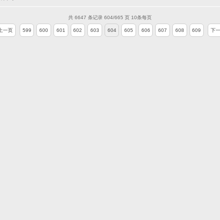
共 6647 条记录 604/665 页 10条每页
上一页
599
600
601
602
603
604
605
606
607
608
609
下