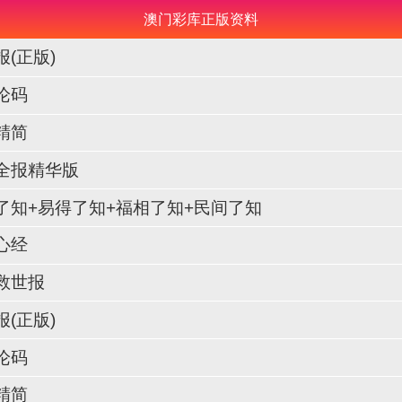
澳门彩库正版资料
报(正版)
总论码
报精简
创全报精华版
惠泽了知+易得了知+福相了知+民间了知
方心经
经救世报
报(正版)
总论码
报精简