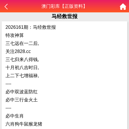
澳门彩库【正版资料】
马经救世报
2026161期：马经救世报
特攻神算
三七远在一二后,
关注2828.cc
三七归来八得钱,
十月初八吉时日,
上二下七增福禄,
----
必中双波蓝防红
必中三行金火土
----
必中生肖
六肖狗牛鼠猴龙猪