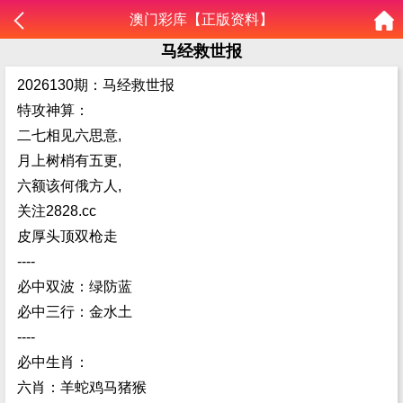
澳门彩库【正版资料】
马经救世报
2026130期：马经救世报
特攻神算：
二七相见六思意,
月上树梢有五更,
六额该何俄方人,
关注2828.cc
皮厚头顶双枪走
----
必中双波：绿防蓝
必中三行：金水土
----
必中生肖：
六肖：羊蛇鸡马猪猴