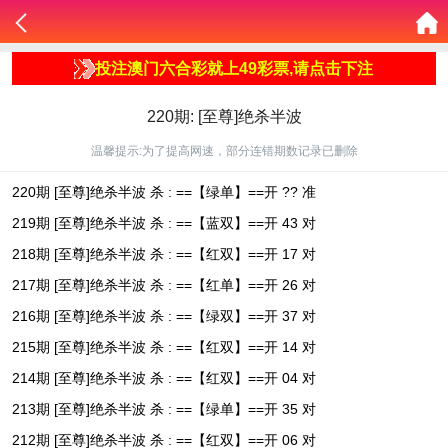
投注澳门六合彩就上49彩票,请点击下注
220期: [至尊]绝杀半波
温馨提示:为了提高网速，部分连错期数记录已删除
220期 [至尊]绝杀半波 杀 : ==【绿单】==开 ?? 准
219期 [至尊]绝杀半波 杀 : ==【蓝双】==开 43 对
218期 [至尊]绝杀半波 杀 : ==【红双】==开 17 对
217期 [至尊]绝杀半波 杀 : ==【红单】==开 26 对
216期 [至尊]绝杀半波 杀 : ==【绿双】==开 37 对
215期 [至尊]绝杀半波 杀 : ==【红双】==开 14 对
214期 [至尊]绝杀半波 杀 : ==【红双】==开 04 对
213期 [至尊]绝杀半波 杀 : ==【绿单】==开 35 对
212期 [至尊]绝杀半波 杀 : ==【红双】==开 06 对