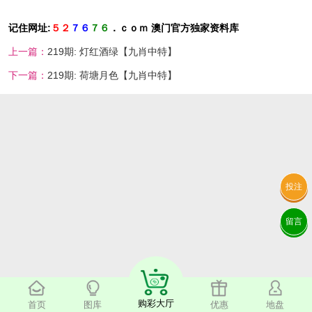
记住网址:
５２
７６
７６
．ｃｏｍ 澳门官方独家资料库
上一篇：
219期: 灯红酒绿【九肖中特】
下一篇：
219期: 荷塘月色【九肖中特】
投注
留言
购彩大厅
首页
图库
优惠
地盘